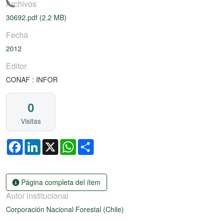
argando...
Archivos
30692.pdf
(2.2 MB)
Fecha
2012
Editor
CONAF : INFOR
0
Visitas
Facebook
LinkedIn
X
WhatsApp
Share
Página completa del ítem
Autor institucional
Corporación Nacional Forestal (Chile)