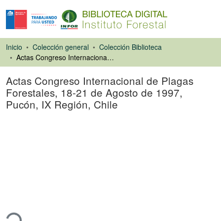
Inicio
Colección general
Colección Biblioteca
Actas Congreso Internacional de Plagas Forestales, 18-21 de Agosto de 1997, Pucón, IX Región, Chile
Actas Congreso Internacional de Plagas
Forestales, 18-21 de Agosto de 1997,
Pucón, IX Región, Chile
Libro
ando...