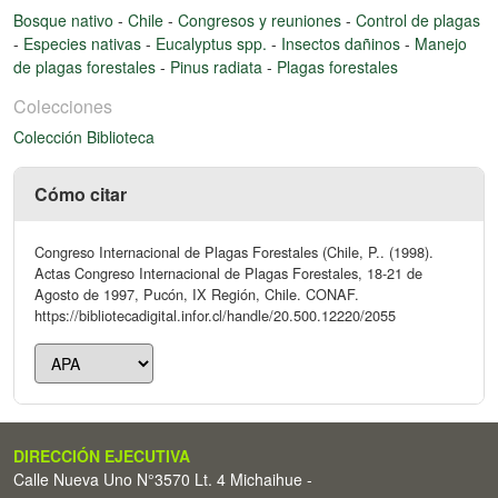
Bosque nativo
-
Chile
-
Congresos y reuniones
-
Control de plagas
-
Especies nativas
-
Eucalyptus spp.
-
Insectos dañinos
-
Manejo
de plagas forestales
-
Pinus radiata
-
Plagas forestales
Colecciones
Colección Biblioteca
Cómo citar
Congreso Internacional de Plagas Forestales (Chile, P.. (1998).
Actas Congreso Internacional de Plagas Forestales, 18-21 de
Agosto de 1997, Pucón, IX Región, Chile. CONAF.
https://bibliotecadigital.infor.cl/handle/20.500.12220/2055
DIRECCIÓN EJECUTIVA
Calle Nueva Uno N°3570 Lt. 4 Michaihue -