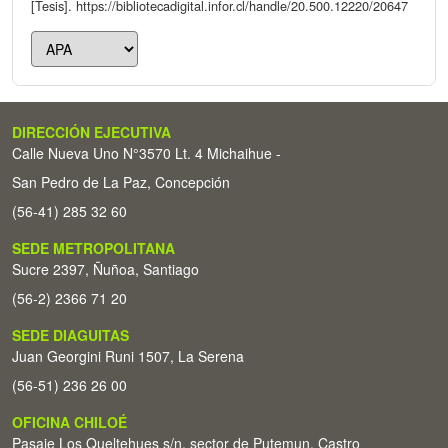
[Tesis]. https://bibliotecadigital.infor.cl/handle/20.500.12220/20647
DIRECCIÓN EJECUTIVA
Calle Nueva Uno N°3570 Lt. 4 Michaihue -
San Pedro de La Paz, Concepción
(56-41) 285 32 60
SEDE METROPOLITANA
Sucre 2397, Ñuñoa, Santiago
(56-2) 2366 71 20
SEDE DIAGUITAS
Juan Georgini Runi 1507, La Serena
(56-51) 236 26 00
OFICINA CHILOÉ
Pasaje Los Queltehues s/n, sector de Putemun, Castro