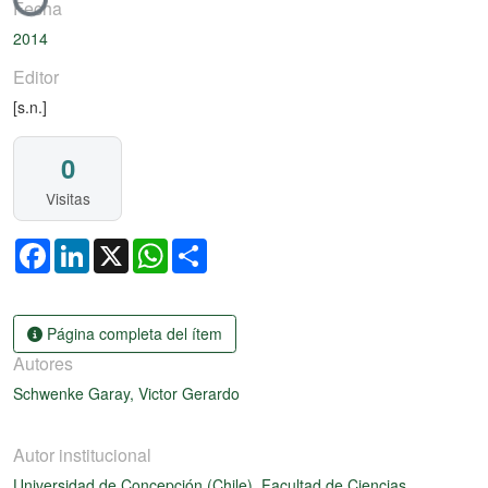
Fecha
2014
Editor
[s.n.]
0
Visitas
Facebook
LinkedIn
X
WhatsApp
Share
Página completa del ítem
Autores
Schwenke Garay, Victor Gerardo
Autor institucional
Universidad de Concepción (Chile). Facultad de Ciencias