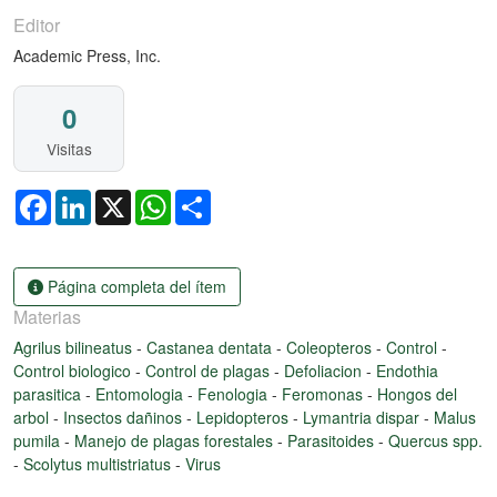
Editor
Academic Press, Inc.
0
Visitas
Facebook
LinkedIn
X
WhatsApp
Share
Página completa del ítem
Materias
Agrilus bilineatus
-
Castanea dentata
-
Coleopteros
-
Control
-
Control biologico
-
Control de plagas
-
Defoliacion
-
Endothia
parasitica
-
Entomologia
-
Fenologia
-
Feromonas
-
Hongos del
arbol
-
Insectos dañinos
-
Lepidopteros
-
Lymantria dispar
-
Malus
pumila
-
Manejo de plagas forestales
-
Parasitoides
-
Quercus spp.
-
Scolytus multistriatus
-
Virus