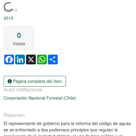
Cargando...
Fecha
2015
0
Visitas
Facebook
LinkedIn
X
WhatsApp
Share
Página completa del ítem
Autor institucional
Corporación Nacional Forestal (Chile)
Resumen
El representante de gobierno para la reforma del código de aguas
se ve enfrentado a dos poderosos principios que regulan la
convivencia de la sociedad chilena: el uso de bien público y el