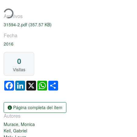
gando...
Archivos
31594-2.pdf
(357.57 KB)
Fecha
2016
0
Visitas
Facebook
LinkedIn
X
WhatsApp
Share
Página completa del ítem
Autores
Murace, Monica
Keil, Gabriel
Maly, Laura