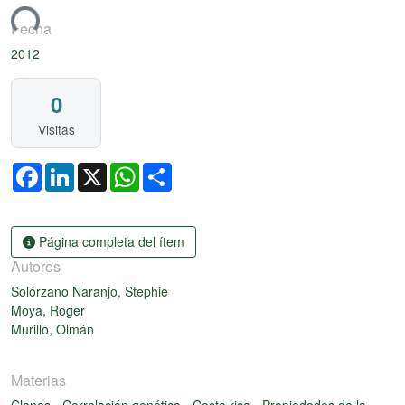
ando...
Fecha
2012
0
Visitas
Facebook
LinkedIn
X
WhatsApp
Share
Página completa del ítem
Autores
Solórzano Naranjo, Stephie
Moya, Roger
Murillo, Olmán
Materias
Clones
-
Correlación genética
-
Costa rica
-
Propiedades de la