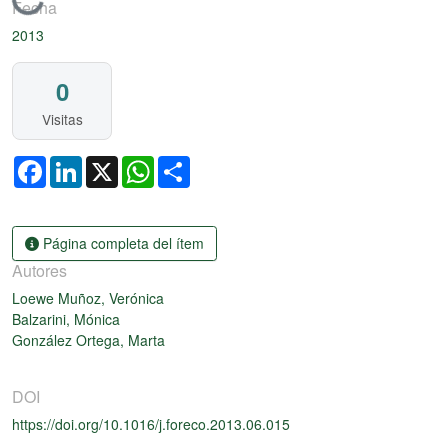
Cargando...
Fecha
2013
0
Visitas
Facebook
LinkedIn
X
WhatsApp
Share
Página completa del ítem
Autores
Loewe Muñoz, Verónica
Balzarini, Mónica
González Ortega, Marta
DOI
https://doi.org/10.1016/j.foreco.2013.06.015