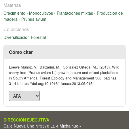
Materias
Crecimiento
-
Monocultivos
-
Plantaciones mixtas
-
Producción de
madera
-
Prunus avium
Colecciones
Diversificación Forestal
Cómo citar
Loewe Muñoz, V., Balzarini, M., González Ortega, M.. (2013). Wild
cherry tree (Prunus avium L.) growth in pure and mixed plantations
in South America. Forest Ecology and Management 306. páginas
31-41. https://doi.org/10.1016/j.foreco.2013.06.015
DIRECCIÓN EJECUTIVA
Calle Nueva Uno N°3570 Lt. 4 Michaihue -