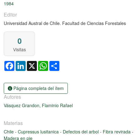
1984
Editor
Universidad Austral de Chile. Facultad de Ciencias Forestales
0
Visitas
Facebook
LinkedIn
X
WhatsApp
Share
Página completa del ítem
Autores
Vásquez Grandon, Flaminio Rafael
Materias
Chile
-
Cupressus lusitanica
-
Defectos del arbol
-
Fibra revirada
-
Madera en pie