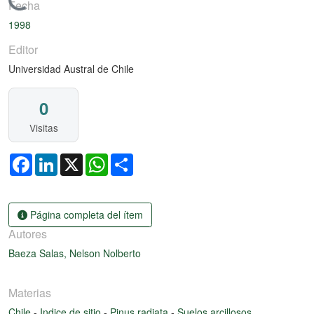
Cargando...
Fecha
1998
Editor
Universidad Austral de Chile
0
Visitas
Facebook
LinkedIn
X
WhatsApp
Share
Página completa del ítem
Autores
Baeza Salas, Nelson Nolberto
Materias
Chile
-
Indice de sitio
-
Pinus radiata
-
Suelos arcillosos