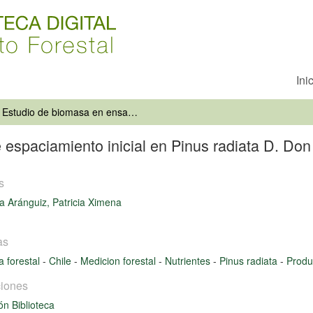
Ini
Estudio de biomasa en ensayos de espaciamiento inicial en Pinus radiata D. Don
espaciamiento inicial en Pinus radiata D. Don
s
 Aránguiz, Patricia Ximena
as
 forestal
-
Chile
-
Medicion forestal
-
Nutrientes
-
Pinus radiata
-
Produ
iones
ón Biblioteca