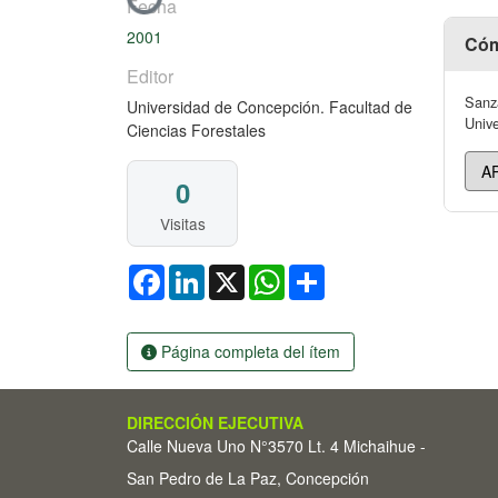
Cargando...
Fecha
2001
Cóm
Editor
Sanza
Universidad de Concepción. Facultad de
Unive
Ciencias Forestales
0
Visitas
Facebook
LinkedIn
X
WhatsApp
Share
Página completa del ítem
DIRECCIÓN EJECUTIVA
Calle Nueva Uno N°3570 Lt. 4 Michaihue -
San Pedro de La Paz, Concepción