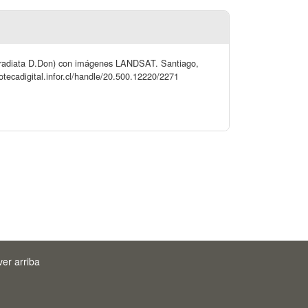
us radiata D.Don) con imágenes LANDSAT. Santiago,
iotecadigital.infor.cl/handle/20.500.12220/2271
ver arriba