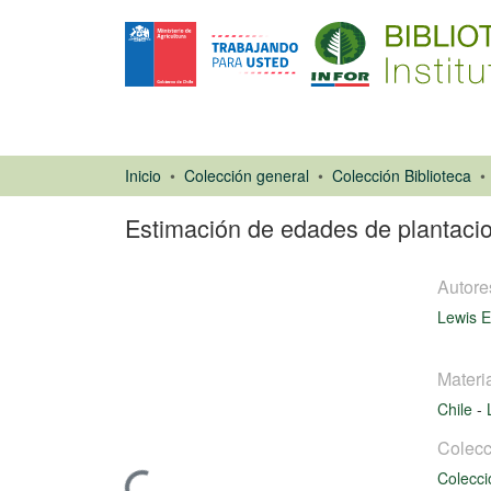
Inicio
Colección general
Colección Biblioteca
Estimación de edades de plantaci
Autore
Lewis E
Materi
Chile
-
Libro
Colecc
Colecci