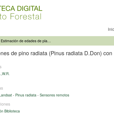
Ini
Estimación de edades de plantaciones de pino radiata (Pinus radiata D.Don) con imágenes LANDSAT
ones de pino radiata (Pinus radiata D.Don) 
s
.,W.R.
as
Landsat
-
Pinus radiata
-
Sensores remotos
iones
ón Biblioteca