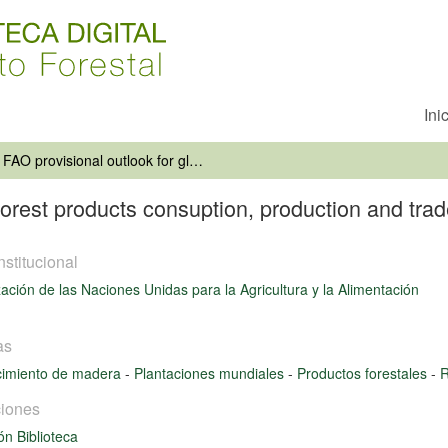
Ini
FAO provisional outlook for global forest products consuption, production and trade to 2010
 forest products consuption, production and tra
nstitucional
ación de las Naciones Unidas para la Agricultura y la Alimentación
as
cimiento de madera
-
Plantaciones mundiales
-
Productos forestales
-
R
iones
ón Biblioteca