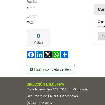
Cargando...
Fecha
1997
Cóm
Editor
Organ
FAO
consu
0
Visitas
Facebook
LinkedIn
X
WhatsApp
Share
Página completa del ítem
DIRECCIÓN EJECUTIVA
Calle Nueva Uno N°3570 Lt. 4 Michaihue -
San Pedro de La Paz, Concepción
(56-41) 285 32 60