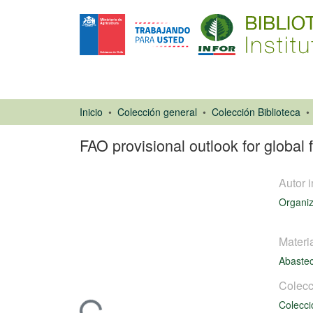
Inicio
Colección general
Colección Biblioteca
FAO provisional outlook for global
Autor i
Organiz
Materi
Abaste
Libro
Colecc
Colecci