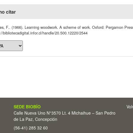
o citar
es, F.. (1966). Learning woodwork. A scheme of work. Oxford: Pergamon Pres
://bibliotecadigital.infor.cl/handle/20.500.12220/2544
SEDE BIOBÍO
Vol
Calle Nueva Uno N°3570 Lt. 4 Michaihue – San Pedro
de La Paz, Concepción
(56-41) 285 32 60