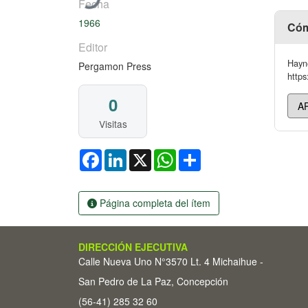
Fecha
1966
Cóm
Editor
Hayn
Pergamon Press
https
0
Visitas
Facebook
LinkedIn
X
WhatsApp
Share
Página completa del ítem
DIRECCIÓN EJECUTIVA
Calle Nueva Uno N°3570 Lt. 4 Michaihue -
San Pedro de La Paz, Concepción
(56-41) 285 32 60