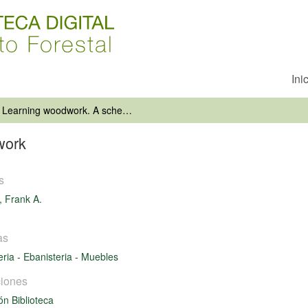
Ini
Learning woodwork. A scheme of work
work
s
 Frank A.
as
eria
-
Ebanisteria
-
Muebles
iones
ón Biblioteca