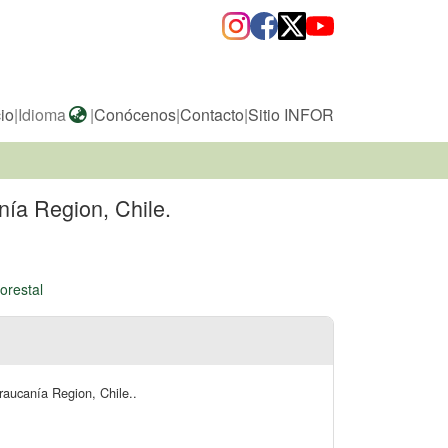
cio
|
Idioma
|
Conócenos
|
Contacto
|
Sitio INFOR
anía Region, Chile.
orestal
Araucanía Region, Chile..