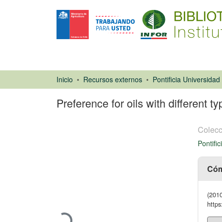
Inicio
Recursos externos
Preference for oils with different 
Colecc
Pontifi
Cóm
Artículo de
revista
(2010
Cargando...
https