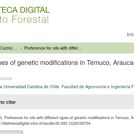
Ini
Pontificia Universidad Católica de Chile. Facultad de Agronomía e Ingeniería Forestal
Preference for oils with different types of genetic modifications in Temuco, Araucanía Region, Chile.
types of genetic modifications in Temuco, Arauc
iones
cia Universidad Católica de Chile. Facultad de Agronomía e Ingeniería F
o citar
). Preference for oils with different types of genetic modifications in Temuco, 
://bibliotecadigital.infor.cl/handle/20.500.12220/26704