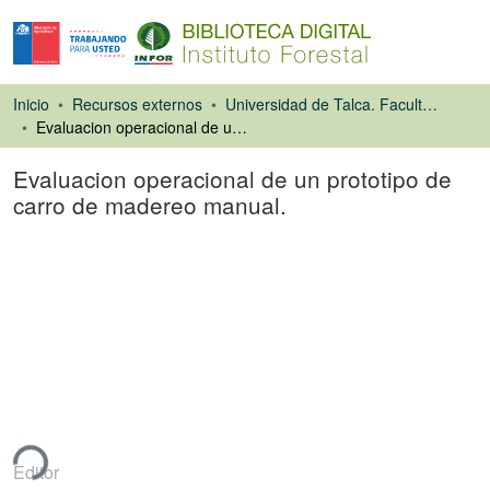
Inicio
Recursos externos
Universidad de Talca. Facultad de Ciencias Forestales
Evaluacion operacional de un prototipo de carro de madereo manual.
Evaluacion operacional de un prototipo de
carro de madereo manual.
Tesis
ndo...
Editor