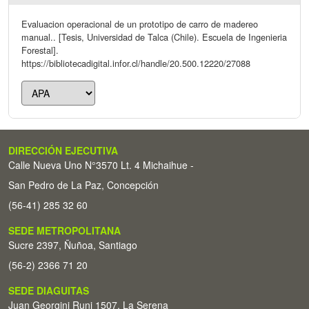
Evaluacion operacional de un prototipo de carro de madereo
manual.. [Tesis, Universidad de Talca (Chile). Escuela de Ingenieria
Forestal].
https://bibliotecadigital.infor.cl/handle/20.500.12220/27088
DIRECCIÓN EJECUTIVA
Calle Nueva Uno N°3570 Lt. 4 Michaihue -
San Pedro de La Paz, Concepción
(56-41) 285 32 60
SEDE METROPOLITANA
Sucre 2397, Ñuñoa, Santiago
(56-2) 2366 71 20
SEDE DIAGUITAS
Juan Georgini Runi 1507, La Serena