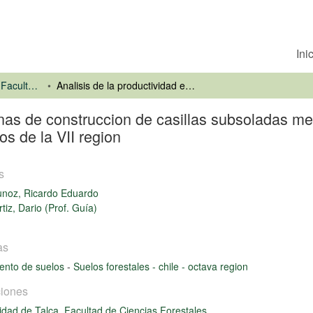
Ini
Universidad de Talca. Facultad de Ciencias Forestales
Analisis de la productividad en faenas de construccion de casillas subsoladas mediante la utilizacion de cultivador Rotree RTD-120 en suelos graniticos de la VII region
nas de construccion de casillas subsoladas medi
s de la VII region
s
unoz, Ricardo Eduardo
tiz, Dario (Prof. Guía)
as
ento de suelos
-
Suelos forestales - chile - octava region
iones
idad de Talca. Facultad de Ciencias Forestales