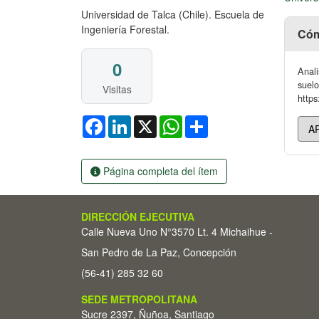
Universidad de Talca (Chile). Escuela de
Ingeniería Forestal.
Cóm
0
Anali
suelo
Visitas
https
Facebook
LinkedIn
X
WhatsApp
Share
Página completa del ítem
DIRECCIÓN EJECUTIVA
Calle Nueva Uno N°3570 Lt. 4 Michaihue -
San Pedro de La Paz, Concepción
(56-41) 285 32 60
SEDE METROPOLITANA
Sucre 2397, Ñuñoa, Santiago