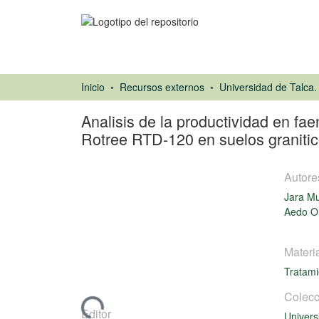
Inicio
Recursos externos
Analisis de la productividad en fae
Rotree RTD-120 en suelos granitico
Autore
Jara M
Aedo Or
Materi
Tesis
Tratami
Colecc
Cargando...
Editor
Univers