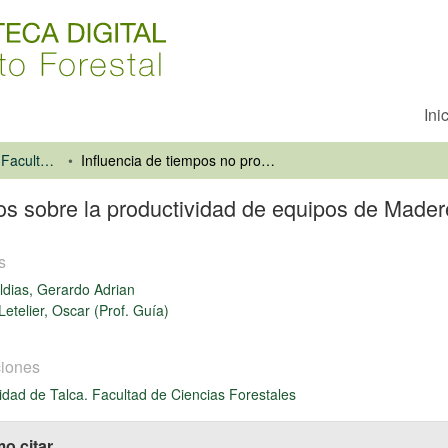
Ini
Universidad de Talca. Facultad de Ciencias Forestales
Influencia de tiempos no productivos sobre la productividad de equipos de Madereo
vos sobre la productividad de equipos de Made
s
ldias, Gerardo Adrian
Letelier, Oscar (Prof. Guía)
iones
idad de Talca. Facultad de Ciencias Forestales
o citar