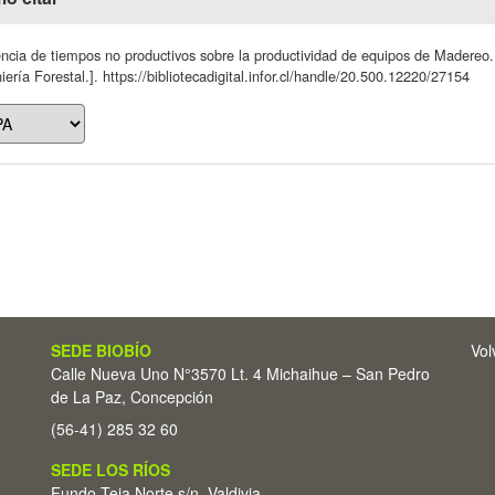
encia de tiempos no productivos sobre la productividad de equipos de Madereo. 
iería Forestal.]. https://bibliotecadigital.infor.cl/handle/20.500.12220/27154
SEDE BIOBÍO
Vol
Calle Nueva Uno N°3570 Lt. 4 Michaihue – San Pedro
de La Paz, Concepción
(56-41) 285 32 60
SEDE LOS RÍOS
Fundo Teja Norte s/n. Valdivia