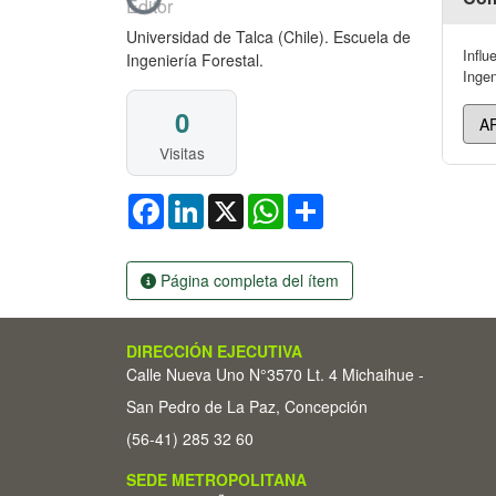
Cargando...
Editor
Universidad de Talca (Chile). Escuela de
Influ
Ingeniería Forestal.
Ingen
0
Visitas
Facebook
LinkedIn
X
WhatsApp
Share
Página completa del ítem
DIRECCIÓN EJECUTIVA
Calle Nueva Uno N°3570 Lt. 4 Michaihue -
San Pedro de La Paz, Concepción
(56-41) 285 32 60
SEDE METROPOLITANA