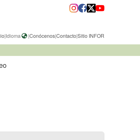
cio
|
Idioma
|
Conócenos
|
Contacto
|
Sitio INFOR
reo