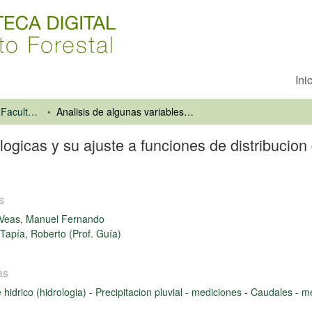
Ini
Universidad de Talca. Facultad de Ciencias Forestales
Analisis de algunas variables hidrologicas y su ajuste a funciones de distribucion de probabilidad, en tres cuencas de la Region del Maule
logicas y su ajuste a funciones de distribucion
s
Veas, Manuel Fernando
 Tapía, Roberto (Prof. Guía)
as
 hidrico (hidrologia)
-
Precipitacion pluvial - mediciones
-
Caudales - me