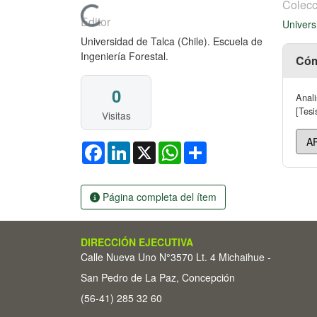
Colecc
Cargando...
Editor
Univers
Universidad de Talca (Chile). Escuela de
Ingeniería Forestal.
Cóm
0
Anali
[Tesi
Visitas
Facebook
LinkedIn
X
WhatsApp
Share
Página completa del ítem
DIRECCIÓN EJECUTIVA
Calle Nueva Uno N°3570 Lt. 4 Michaihue -
San Pedro de La Paz, Concepción
(56-41) 285 32 60