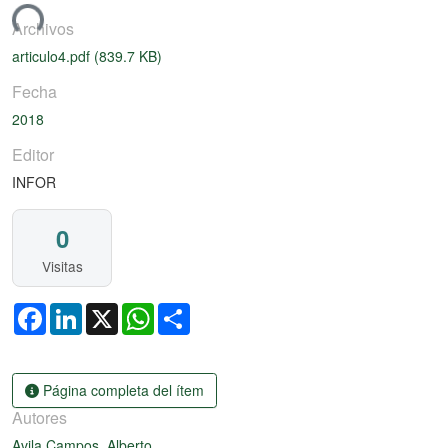
ando...
Archivos
articulo4.pdf
(839.7 KB)
Fecha
2018
Editor
INFOR
0
Visitas
Facebook
LinkedIn
X
WhatsApp
Share
Página completa del ítem
Autores
Avila Campos, Alberto