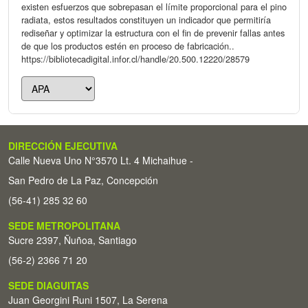
existen esfuerzos que sobrepasan el límite proporcional para el pino
radiata, estos resultados constituyen un indicador que permitiría
rediseñar y optimizar la estructura con el fin de prevenir fallas antes
de que los productos estén en proceso de fabricación..
https://bibliotecadigital.infor.cl/handle/20.500.12220/28579
DIRECCIÓN EJECUTIVA
Calle Nueva Uno N°3570 Lt. 4 Michaihue -
San Pedro de La Paz, Concepción
(56-41) 285 32 60
SEDE METROPOLITANA
Sucre 2397, Ñuñoa, Santiago
(56-2) 2366 71 20
SEDE DIAGUITAS
Juan Georgini Runi 1507, La Serena