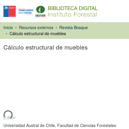
Inicio
Recursos externos
Revista Bosque
Cálculo estructural de muebles
Cálculo estructural de muebles
Artículo de revista
ndo...
Editor
Universidad Austral de Chile, Facultad de Ciencias Forestales