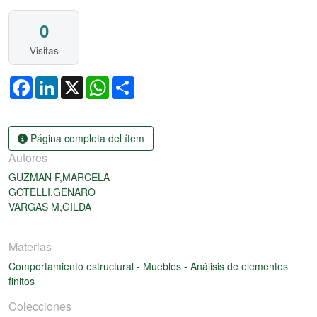
0
Visitas
Facebook
LinkedIn
X
WhatsApp
Share
Página completa del ítem
Autores
GUZMAN F,MARCELA
GOTELLI,GENARO
VARGAS M,GILDA
Materias
Comportamiento estructural
-
Muebles
-
Análisis de elementos
finitos
Colecciones