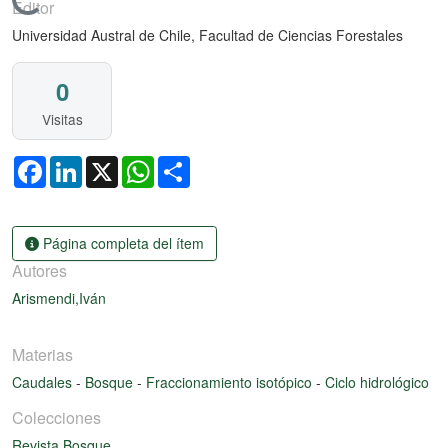
Cargando...
Editor
Universidad Austral de Chile, Facultad de Ciencias Forestales
0
Visitas
Facebook
LinkedIn
X
WhatsApp
Share
Página completa del ítem
Autores
Arismendi,Iván
Materias
Caudales
-
Bosque
-
Fraccionamiento isotópico
-
Ciclo hidrológico
Colecciones
Revista Bosque