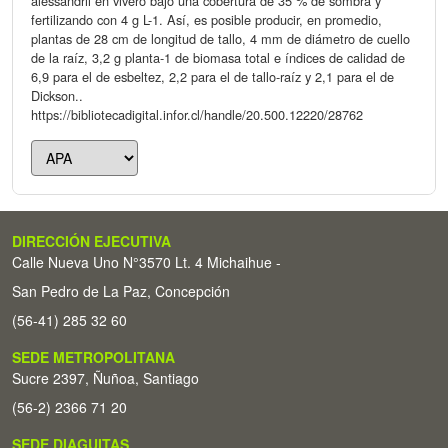
alessandrii en vivero bajo una cobertura de 35 % de sombra y
fertilizando con 4 g L-1. Así, es posible producir, en promedio,
plantas de 28 cm de longitud de tallo, 4 mm de diámetro de cuello
de la raíz, 3,2 g planta-1 de biomasa total e índices de calidad de
6,9 para el de esbeltez, 2,2 para el de tallo-raíz y 2,1 para el de
Dickson..
https://bibliotecadigital.infor.cl/handle/20.500.12220/28762
DIRECCIÓN EJECUTIVA
Calle Nueva Uno N°3570 Lt. 4 Michaihue -
San Pedro de La Paz, Concepción
(56-41) 285 32 60
SEDE METROPOLITANA
Sucre 2397, Ñuñoa, Santiago
(56-2) 2366 71 20
SEDE DIAGUITAS