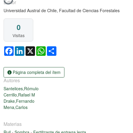
Editor
Universidad Austral de Chile, Facultad de Ciencias Forestales
0
Visitas
Facebook
LinkedIn
X
WhatsApp
Share
Página completa del ítem
Autores
Santelices,Rómulo
Cerrillo,Rafael M
Drake,Fernando
Mena,Carlos
Materias
Ruil
-
Sombra
-
Fertilizante de entrega lenta