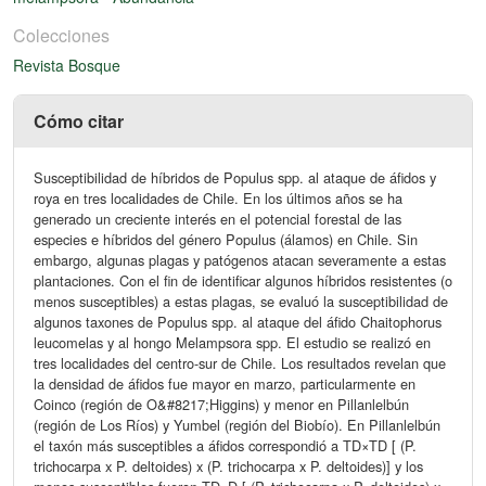
Colecciones
Revista Bosque
Cómo citar
Susceptibilidad de híbridos de Populus spp. al ataque de áfidos y
roya en tres localidades de Chile. En los últimos años se ha
generado un creciente interés en el potencial forestal de las
especies e híbridos del género Populus (álamos) en Chile. Sin
embargo, algunas plagas y patógenos atacan severamente a estas
plantaciones. Con el fin de identificar algunos híbridos resistentes (o
menos susceptibles) a estas plagas, se evaluó la susceptibilidad de
algunos taxones de Populus spp. al ataque del áfido Chaitophorus
leucomelas y al hongo Melampsora spp. El estudio se realizó en
tres localidades del centro-sur de Chile. Los resultados revelan que
la densidad de áfidos fue mayor en marzo, particularmente en
Coinco (región de O&#8217;Higgins) y menor en Pillanlelbún
(región de Los Ríos) y Yumbel (región del Biobío). En Pillanlelbún
el taxón más susceptibles a áfidos correspondió a TD×TD [ (P.
trichocarpa x P. deltoides) x (P. trichocarpa x P. deltoides)] y los