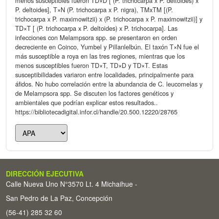
menos susceptibles fueron TD×D [ (P. trichocarpa x P. deltoides) x
P. deltoides], T×N (P. trichocarpa x P. nigra), TMxTM [(P.
trichocarpa x P. maximowitzii) x (P. trichocarpa x P. maximowitzii)] y
TD×T [ (P. trichocarpa x P. deltoides) x P. trichocarpa]. Las
infecciones con Melampsora spp. se presentaron en orden
decreciente en Coinco, Yumbel y Pillanlelbún. El taxón T×N fue el
más susceptible a roya en las tres regiones, mientras que los
menos susceptibles fueron TD×T, TD×D y TD×T. Estas
susceptibilidades variaron entre localidades, principalmente para
áfidos. No hubo correlación entre la abundancia de C. leucomelas y
de Melampsora spp. Se discuten los factores genéticos y
ambientales que podrían explicar estos resultados..
https://bibliotecadigital.infor.cl/handle/20.500.12220/28765
DIRECCIÓN EJECUTIVA
Calle Nueva Uno N°3570 Lt. 4 Michaihue -
San Pedro de La Paz, Concepción
(56-41) 285 32 60