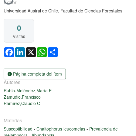
Editor
Universidad Austral de Chile, Facultad de Ciencias Forestales
0
Visitas
Facebook
LinkedIn
X
WhatsApp
Share
Página completa del ítem
Autores
Rubio-Meléndez,María E
Zamudio,Francisco
Ramírez,Claudio C
Materias
Susceptibilidad
-
Chaitophorus leucomelas
-
Prevalencia de
melampsora
-
Abundancia