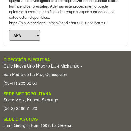
apoyar a los investigadores a conceptualizar donde pueden ocurrir
los incendios forestales. Además este procedimiento puede
aplicarse a escalas más finas de tiempo y espacio en donde los
datos estén disponibles..
https://bibliotecadigital.infor.cl/handle/20.500.12220/28792
DIRECCIÓN EJECUTIVA
Calle Nueva Uno N°3570 Lt. 4 Michaihue -
San Pedro de La Paz, Concepción
(56-41) 285 32 60
SEDE METROPOLITANA
Sucre 2397, Ñuñoa, Santiago
(56-2) 2366 71 20
SEDE DIAGUITAS
Juan Georgini Runi 1507, La Serena