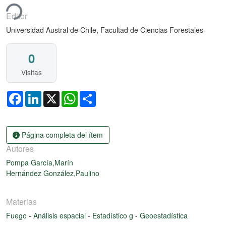
ando...
Editor
Universidad Austral de Chile, Facultad de Ciencias Forestales
0
Visitas
Facebook
LinkedIn
X
WhatsApp
Share
Página completa del ítem
Autores
Pompa García,Marín
Hernández González,Paulino
Materias
Fuego
-
Análisis espacial
-
Estadístico g
-
Geoestadística