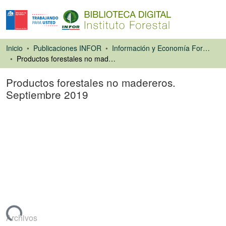
Inicio
Publicaciones INFOR
Información y Economía Forestal
Productos forestales no madereros. Septiembre 2019
Productos forestales no madereros.
Septiembre 2019
Libro
ando...
Archivos