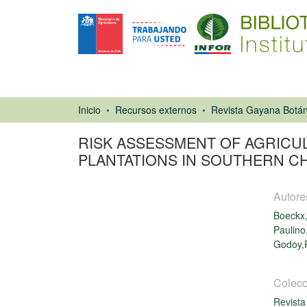
Inicio
Recursos externos
Revista Gayana Botán
RISK ASSESSMENT OF AGRICUL
PLANTATIONS IN SOUTHERN CH
Autore
Boeckx
Paulino
Godoy,
Artículo de
revista
Colecc
Revista