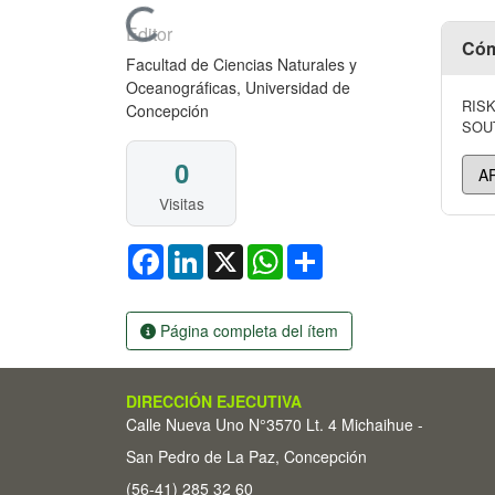
Cargando...
Editor
Cóm
Facultad de Ciencias Naturales y
Oceanográficas, Universidad de
RIS
Concepción
SOUTH
0
Visitas
Facebook
LinkedIn
X
WhatsApp
Share
Página completa del ítem
DIRECCIÓN EJECUTIVA
Calle Nueva Uno N°3570 Lt. 4 Michaihue -
San Pedro de La Paz, Concepción
(56-41) 285 32 60