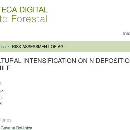
Ini
ica
RISK ASSESSMENT OF AGRICULTURAL INTENSIFICATION ON N DEPOSITION ON PRISTINE FORESTS AND PLANTATIONS IN SOUTHERN CHILE
TURAL INTENSIFICATION ON N DEPOSITIO
ILE
s
,P
,L
R
iones
 Gayana Botánica