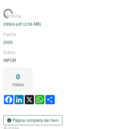
gando...
Archivos
29924.pdf
(2.56 MB)
Fecha
2020
Editor
INFOR
0
Visitas
Facebook
LinkedIn
X
WhatsApp
Share
Página completa del ítem
Autores