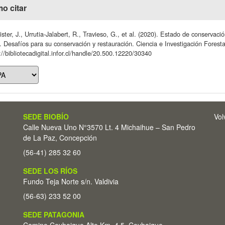
o citar
ster, J., Urrutia-Jalabert, R., Travieso, G., et al. (2020). Estado de conservac
. Desafíos para su conservación y restauración. Ciencia e Investigación Forest
://bibliotecadigital.infor.cl/handle/20.500.12220/30340
SEDE BIOBÍO
Vol
Calle Nueva Uno N°3570 Lt. 4 Michaihue – San Pedro
de La Paz, Concepción
(56-41) 285 32 60
SEDE LOS RÍOS
Fundo Teja Norte s/n. Valdivia
(56-63) 233 52 00
SEDE PATAGONIA