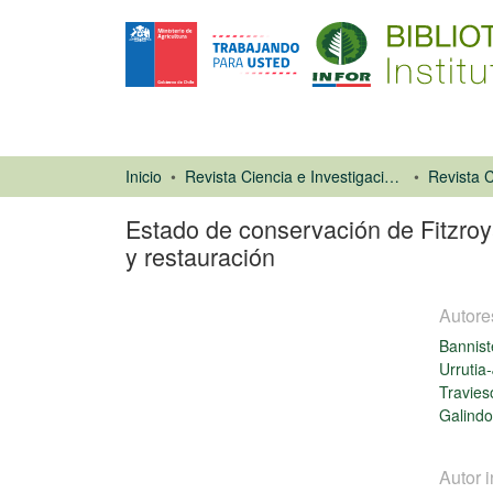
Inicio
Revista Ciencia e Investigación Forestal (CIFOR)
Estado de conservación de Fitzroy
y restauración
Autore
Bannist
Urrutia
Travie
Galindo 
Artículo de
revista
Autor i