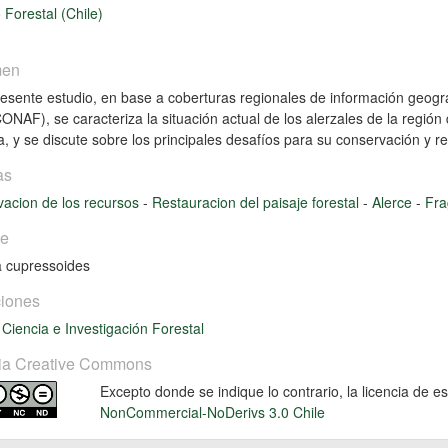
o Forestal (Chile)
men
resente estudio, en base a coberturas regionales de información geogr
CONAF), se caracteriza la situación actual de los alerzales de la región
a, y se discute sobre los principales desafíos para su conservación y r
as
acion de los recursos
-
Restauracion del paisaje forestal
-
Alerce
-
Fra
ie
a cupressoides
iones
 Ciencia e Investigación Forestal
ia Creative Commons
Excepto donde se indique lo contrario, la licencia de 
NonCommercial-NoDerivs 3.0 Chile