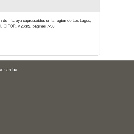
ión de Fitzroya cupressoides en la región de Los Lagos,
al, CIFOR, v.26:n2. páginas 7-30.
ver arriba