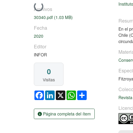
Institut
Cargando...
Archivos
30340.pdf
(1.03 MB)
Resu
Fecha
En el p
Chile (
2020
circund
Editor
Materi
INFOR
Conserv
0
Espec
Fitzroy
Visitas
Colecc
Facebook
LinkedIn
X
WhatsApp
Share
Revista
Licenc
Página completa del ítem