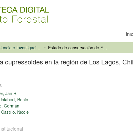
Ini
Revista Ciencia e Investigación Forestal
Estado de conservación de Fitzroya cupressoides en la región de Los Lagos, Chile. Desafíos para su conservación y restauración
a cupressoides en la región de Los Lagos, Chi
s
er, Jan R.
-Jalabert, Rocío
so, Germán
Castillo, Nicole
nstitucional