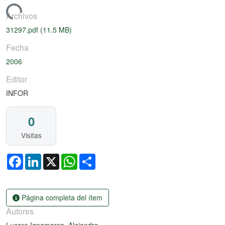
ando...
Archivos
31297.pdf
(11.5 MB)
Fecha
2006
Editor
INFOR
0
Visitas
Facebook
LinkedIn
X
WhatsApp
Share
Página completa del ítem
Autores
Lucero Ignamarca, Alejandro