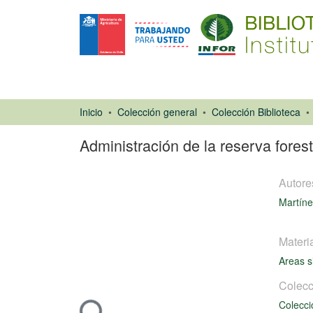
Inicio
Colección general
Colección Biblioteca
Administración de la reserva fores
Autore
Martíne
Materi
Areas s
Libro
Colecc
Colecci
Cargando...