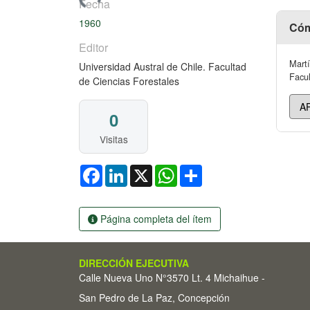
Fecha
1960
Cóm
Editor
Martí
Universidad Austral de Chile. Facultad
Facul
de Ciencias Forestales
0
Visitas
Facebook
LinkedIn
X
WhatsApp
Share
Página completa del ítem
DIRECCIÓN EJECUTIVA
Calle Nueva Uno N°3570 Lt. 4 Michaihue -
San Pedro de La Paz, Concepción