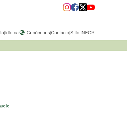
cio
|
Idioma
|
Conócenos
|
Contacto
|
Sitio INFOR
uello