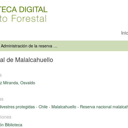
Ini
Administración de la reserva forestal de Malalcahuello
tal de Malalcahuello
s
z Miranda, Osvaldo
as
ilvestres protegidas
-
Chile
-
Malalcahuello
-
Reserva nacional malalcah
iones
ón Biblioteca