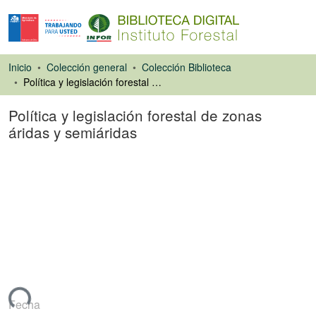
Inicio
Colección general
Colección Biblioteca
Política y legislación forestal de zonas áridas y semiáridas
Política y legislación forestal de zonas
áridas y semiáridas
Libro
ando...
Fecha