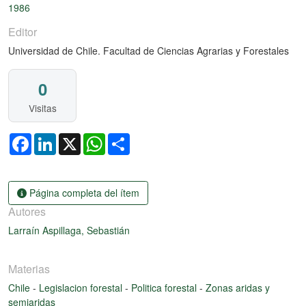
1986
Editor
Universidad de Chile. Facultad de Ciencias Agrarias y Forestales
0
Visitas
Facebook
LinkedIn
X
WhatsApp
Share
Página completa del ítem
Autores
Larraín Aspillaga, Sebastián
Materias
Chile
-
Legislacion forestal
-
Politica forestal
-
Zonas aridas y
semiaridas