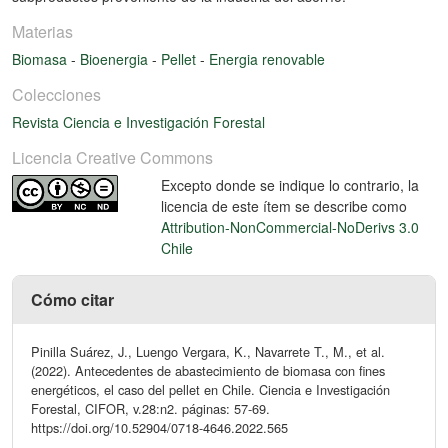
Materias
Biomasa
-
Bioenergia
-
Pellet
-
Energia renovable
Colecciones
Revista Ciencia e Investigación Forestal
Licencia Creative Commons
Excepto donde se indique lo contrario, la
licencia de este ítem se describe como
Attribution-NonCommercial-NoDerivs 3.0
Chile
Cómo citar
Pinilla Suárez, J., Luengo Vergara, K., Navarrete T., M., et al.
(2022). Antecedentes de abastecimiento de biomasa con fines
energéticos, el caso del pellet en Chile. Ciencia e Investigación
Forestal, CIFOR, v.28:n2. páginas: 57-69.
https://doi.org/10.52904/0718-4646.2022.565