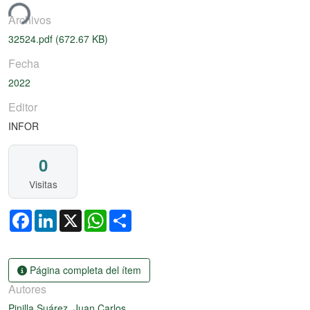
ando...
Archivos
32524.pdf
(672.67 KB)
Fecha
2022
Editor
INFOR
0
Visitas
Facebook
LinkedIn
X
WhatsApp
Share
Página completa del ítem
Autores
Pinilla Suárez, Juan Carlos