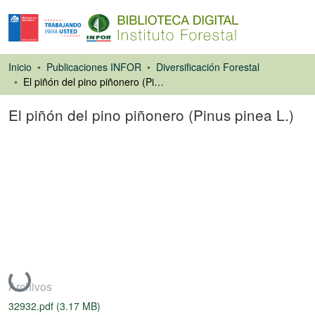
Inicio
Publicaciones INFOR
Diversificación Forestal
El piñón del pino piñonero (Pinus pinea L.)
El piñón del pino piñonero (Pinus pinea L.)
Poster
Cargando...
Archivos
32932.pdf
(3.17 MB)