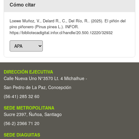
Cómo citar
Loewe Muñoz, V., Delard R., C., Del Río, R.. (2025). El piñón del
pino piñonero (Pinus pinea L.). INFOR.
https://bibliotecadigital.infor.cl/handle/20.500.12220/32932
DIRECCIÓN EJECUTIVA
Calle Nueva Uno N°3570 Lt. 4 Michaihue -
San Pedro de La Paz, Concepción
(56-41) 285 32 60
SEDE METROPOLITANA
Sucre 2397, Ñuñoa, Santiago
(56-2) 2366 71 20
SEDE DIAGUITAS