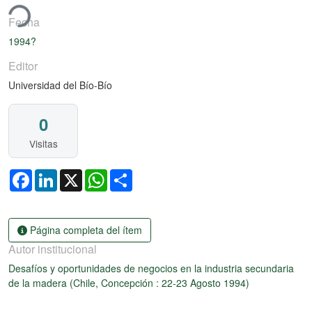
ando...
Fecha
1994?
Editor
Universidad del Bío-Bío
0
Visitas
Facebook
LinkedIn
X
WhatsApp
Share
Página completa del ítem
Autor institucional
Desafíos y oportunidades de negocios en la industria secundaria
de la madera (Chile, Concepción : 22-23 Agosto 1994)