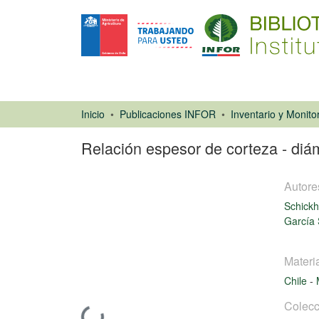
Inicio
Publicaciones INFOR
Relación espesor de corteza - diám
Autore
Schickh
García 
Materi
Libro
Chile
-
Colecc