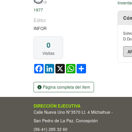
Cargando...
Fecha
Inventa
1977
Cóm
Editor
INFOR
Schic
D.Don
0
Visitas
Facebook
LinkedIn
X
WhatsApp
Share
Página completa del ítem
DIRECCIÓN EJECUTIVA
Calle Nueva Uno N°3570 Lt. 4 Michaihue -
San Pedro de La Paz, Concepción
(56-41) 285 32 60