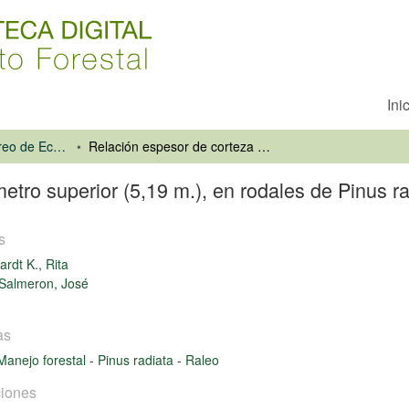
Ini
Inventario y Monitoreo de Ecosistemas Forestales
Relación espesor de corteza - diámetro superior (5,19 m.), en rodales de Pinus radiata D.Don sometidos a raleo
etro superior (5,19 m.), en rodales de Pinus r
s
ardt K., Rita
Salmeron, José
as
Manejo forestal
-
Pinus radiata
-
Raleo
iones