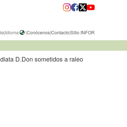
cio
|
Idioma
|
Conócenos
|
Contacto
|
Sitio INFOR
adiata D.Don sometidos a raleo