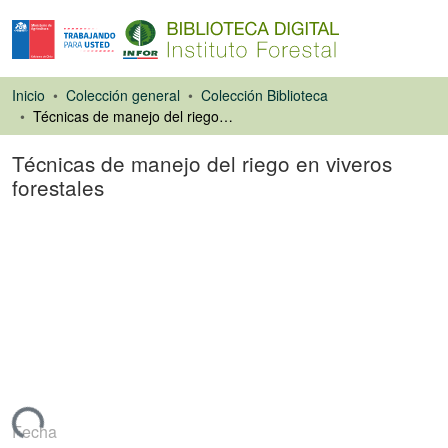
Inicio
Colección general
Colección Biblioteca
Técnicas de manejo del riego en viveros forestales
Técnicas de manejo del riego en viveros
forestales
Libro
rgando...
Fecha