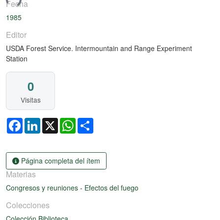
ando...
Fecha
1985
Editor
USDA Forest Service. Intermountain and Range Experiment
Station
0
Visitas
Facebook
LinkedIn
X
WhatsApp
Share
Página completa del ítem
Materias
Congresos y reuniones
-
Efectos del fuego
Colecciones
Colección Biblioteca