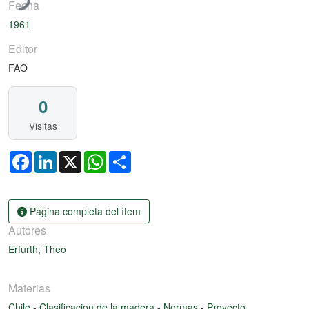
ndo...
Fecha
1961
Editor
FAO
0
Visitas
Facebook
LinkedIn
X
WhatsApp
Share
Página completa del ítem
Autores
Erfurth, Theo
Materias
Chile
-
Clasificacion de la madera
-
Normas
-
Proyecto