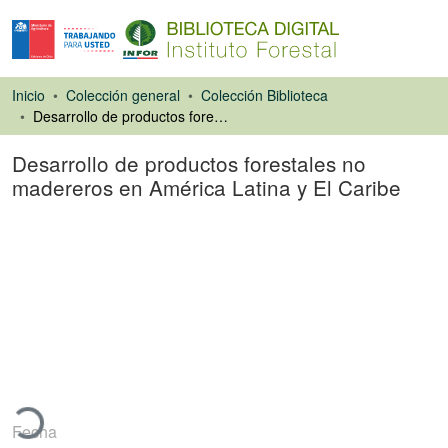
Inicio
Colección general
Colección Biblioteca
Desarrollo de productos forestales no madereros en América Latina y El Caribe
Desarrollo de productos forestales no
madereros en América Latina y El Caribe
Libro
rgando...
Fecha