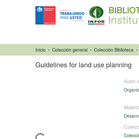
Inicio
Colección general
Colección Biblioteca
Guidelines for land use planning
Autor i
Organiz
Materi
Desarro
Libro
Colecc
Colecci