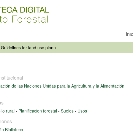
Ini
Guidelines for land use planning
nstitucional
ación de las Naciones Unidas para la Agricultura y la Alimentación
as
llo rural
-
Planificacion forestal
-
Suelos
-
Usos
iones
ón Biblioteca