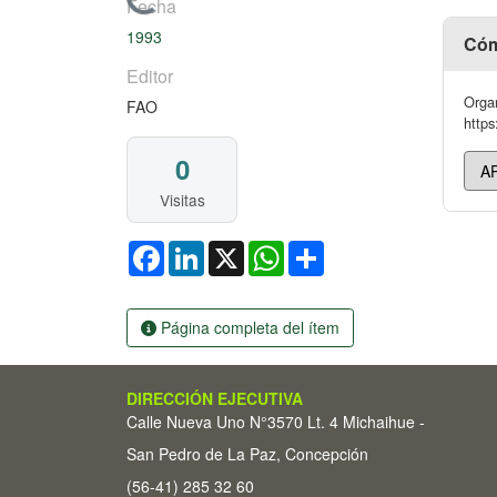
Cargando...
Fecha
1993
Cóm
Editor
Organ
FAO
https
0
Visitas
Facebook
LinkedIn
X
WhatsApp
Share
Página completa del ítem
DIRECCIÓN EJECUTIVA
Calle Nueva Uno N°3570 Lt. 4 Michaihue -
San Pedro de La Paz, Concepción
(56-41) 285 32 60