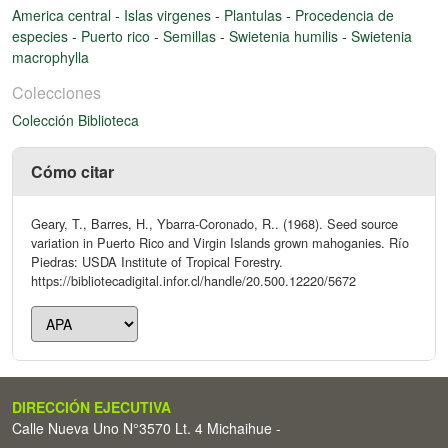
America central
-
Islas virgenes
-
Plantulas
-
Procedencia de
especies
-
Puerto rico
-
Semillas
-
Swietenia humilis
-
Swietenia
macrophylla
Colecciones
Colección Biblioteca
Cómo citar
Geary, T., Barres, H., Ybarra-Coronado, R.. (1968). Seed source
variation in Puerto Rico and Virgin Islands grown mahoganies. Río
Piedras: USDA Institute of Tropical Forestry.
https://bibliotecadigital.infor.cl/handle/20.500.12220/5672
DIRECCIÓN EJECUTIVA
Calle Nueva Uno N°3570 Lt. 4 Michaihue -