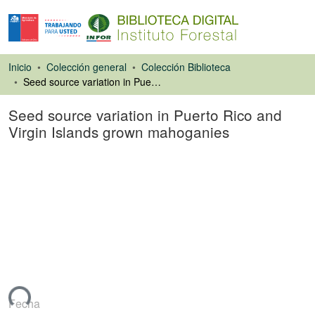
Inicio
Colección general
Colección Biblioteca
Seed source variation in Puerto Rico and Virgin Islands grown mahoganies
Seed source variation in Puerto Rico and
Virgin Islands grown mahoganies
Libro
ando...
Fecha