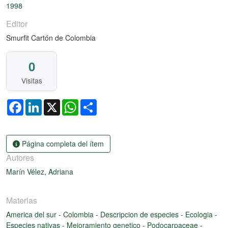
Cargando...
1998
Editor
Smurfit Cartón de Colombia
0
Visitas
Facebook
LinkedIn
X
WhatsApp
Share
Página completa del ítem
Autores
Marín Vélez, Adriana
Materias
America del sur
-
Colombia
-
Descripcion de especies
-
Ecologia
-
Especies nativas
-
Mejoramiento genetico
-
Podocarpaceae
-