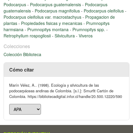
Podocarpus
-
Podocarpus guatemalensis
-
Podocarpus
guatemalensis
-
Podocarpus magnifolius
-
Podocarpus oleifolius
-
Podocarpus oleifolius var. macrostachyus
-
Propagacion de
plantas
-
Propiedades fisicas y mecanicas
-
Prumnopitys
harmsiana
-
Prumnopitys montana
-
Prumnopitys spp.
-
Retrophyllum rospogliosii
-
Silvicultura
-
Viveros
Colecciones
Colección Biblioteca
Cómo citar
Marín Vélez, A.. (1998). Ecología y silvicultura de las
podocarpáceas andinas de Colombia. [s.l.]: Smurfit Cartón de
Colombia. https://bibliotecadigital.infor.cl/handle/20.500.12220/590