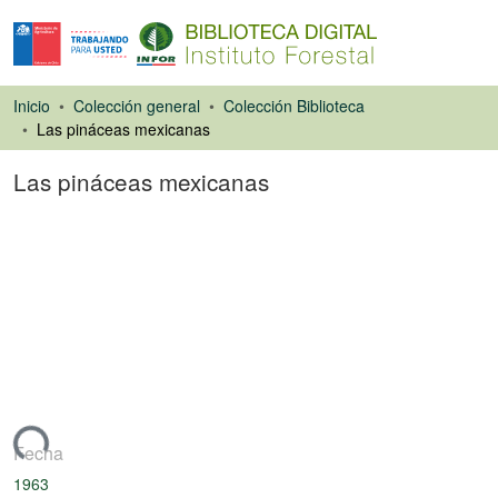
Inicio
Colección general
Colección Biblioteca
Las pináceas mexicanas
Las pináceas mexicanas
Libro
gando...
Fecha
1963