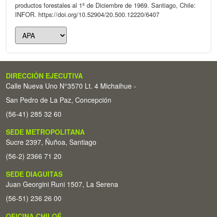
productos forestales al 1º de Diciembre de 1969. Santiago, Chile:
INFOR. https://doi.org/10.52904/20.500.12220/6407
DIRECCIÓN EJECUTIVA
Calle Nueva Uno N°3570 Lt. 4 Michaihue -
San Pedro de La Paz, Concepción
(56-41) 285 32 60
SEDE METROPOLITANA
Sucre 2397, Ñuñoa, Santiago
(56-2) 2366 71 20
SEDE DIAGUITAS
Juan Georgini Runi 1507, La Serena
(56-51) 236 26 00
OFICINA CHILOÉ