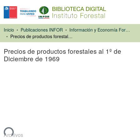
Inicio
Publicaciones INFOR
Información y Economía Forestal
Precios de productos forestales al 1º de Diciembre de 1969
Precios de productos forestales al 1º de
Diciembre de 1969
Libro
ando...
Archivos