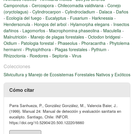
Camponotus
-
Cercospora
-
Chilecomadia valdiviana
-
Conejo
(oryctolagus)
-
Cylindrocarpon
-
Cylindrocladium
-
Dalaca
-
Daños
-
Ecología del fuego
-
Eucalyptus
-
Fusarium
-
Harknessia
-
Hendersonula
-
Hongos del arbol
-
Hylamorpha elegans
-
Insectos
dañinos
-
Lagomorfos
-
Macrophomina phaseolina
-
Maculella
-
Malnutrición
-
Manejo de plagas forestales
-
Octodon bridgesi
-
Oidium
-
Patologia forestal
-
Phaseolus
-
Phoracantha
-
Phytolema
hermanni
-
Phytophthora
-
Plagas forestales
-
Pythium
-
Rhizoctonia
-
Roedores
-
Septoria
-
Virus
Colecciones
Silvicultura y Manejo de Ecosistemas Forestales Nativos y Exóticos
Cómo citar
Parra Sanhueza, P., González González, M., Valencia Baier, J..
(1999). Manual 24: Manual de detección y evaluación sanitaria en
eucalipto. Santiago, Chile: INFOR.
https://doi.org/10.52904/20.500.12220/6660