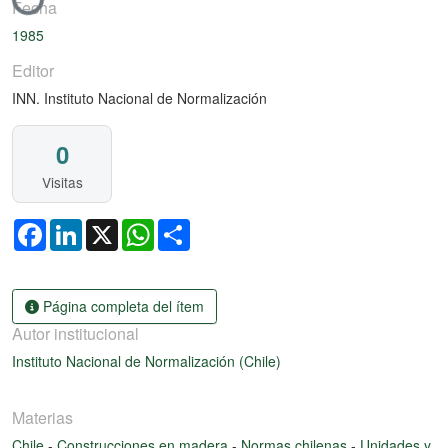
Fecha
1985
Editor
INN. Instituto Nacional de Normalización
0
Visitas
Facebook
LinkedIn
X
WhatsApp
Share
Página completa del ítem
Autor institucional
Instituto Nacional de Normalización (Chile)
Materias
Chile
-
Construcciones en madera
-
Normas chilenas
-
Unidades y