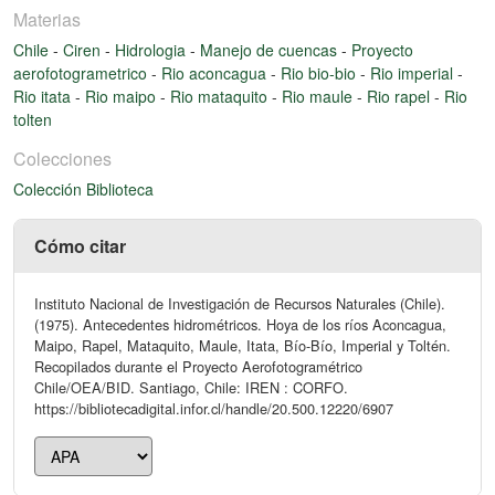
Materias
Chile
-
Ciren
-
Hidrologia
-
Manejo de cuencas
-
Proyecto
aerofotogrametrico
-
Rio aconcagua
-
Rio bio-bio
-
Rio imperial
-
Rio itata
-
Rio maipo
-
Rio mataquito
-
Rio maule
-
Rio rapel
-
Rio
tolten
Colecciones
Colección Biblioteca
Cómo citar
Instituto Nacional de Investigación de Recursos Naturales (Chile).
(1975). Antecedentes hidrométricos. Hoya de los ríos Aconcagua,
Maipo, Rapel, Mataquito, Maule, Itata, Bío-Bío, Imperial y Toltén.
Recopilados durante el Proyecto Aerofotogramétrico
Chile/OEA/BID. Santiago, Chile: IREN : CORFO.
https://bibliotecadigital.infor.cl/handle/20.500.12220/6907