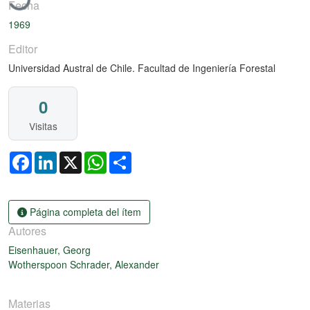
Fecha
1969
Editor
Universidad Austral de Chile. Facultad de Ingeniería Forestal
0
Visitas
Facebook
LinkedIn
X
WhatsApp
Share
Página completa del ítem
Autores
Eisenhauer, Georg
Wotherspoon Schrader, Alexander
Materias