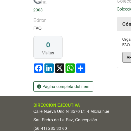
Cargando...
Colecc
Fecha
Colecci
2003
Editor
Cóm
FAO
Organ
0
FAO. 
Visitas
Facebook
LinkedIn
X
WhatsApp
Share
Página completa del ítem
DIRECCIÓN EJECUTIVA
Calle Nueva Uno N°3570 Lt. 4 Michaihue -
San Pedro de La Paz, Concepción
(56-41) 285 32 60