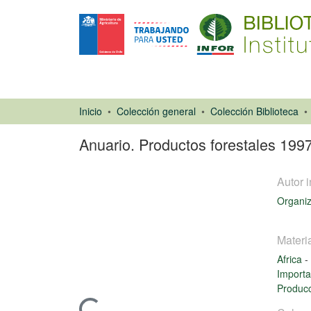
Inicio
Colección general
Colección Biblioteca
Anuario. Productos forestales 199
Autor i
Organiz
Materi
Africa
-
Libro
Importa
Produc