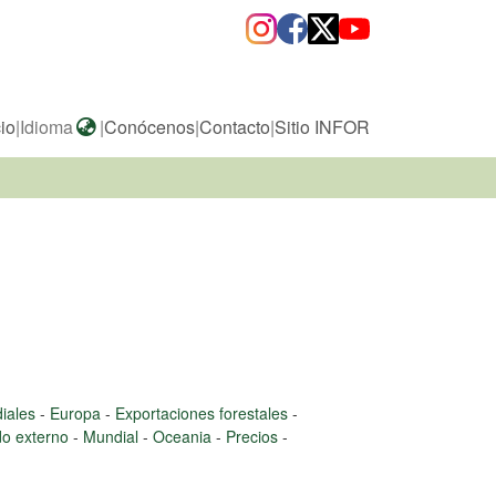
cio
|
Idioma
|
Conócenos
|
Contacto
|
Sitio INFOR
diales
-
Europa
-
Exportaciones forestales
-
o externo
-
Mundial
-
Oceania
-
Precios
-