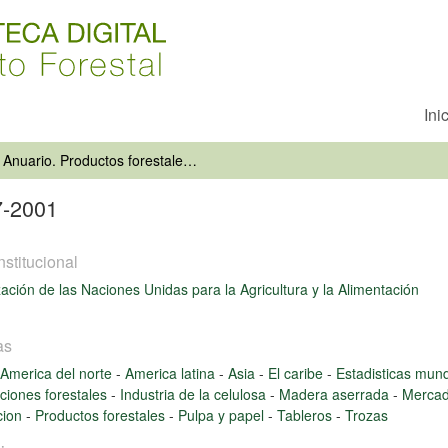
Ini
Anuario. Productos forestales 1997-2001
7-2001
nstitucional
ación de las Naciones Unidas para la Agricultura y la Alimentación
as
America del norte
-
America latina
-
Asia
-
El caribe
-
Estadisticas mun
ciones forestales
-
Industria de la celulosa
-
Madera aserrada
-
Mercad
cion
-
Productos forestales
-
Pulpa y papel
-
Tableros
-
Trozas